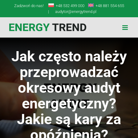
Przejdź
Zadzwoń do nas!
+48 532 499 000
+48 881 554 655
do
|
audytor@energytrend.pl
zawartości
Jak często należy
przeprowadzać
okresowy audyt
energetyczny?
Jakie są kary za
opóźnienia?