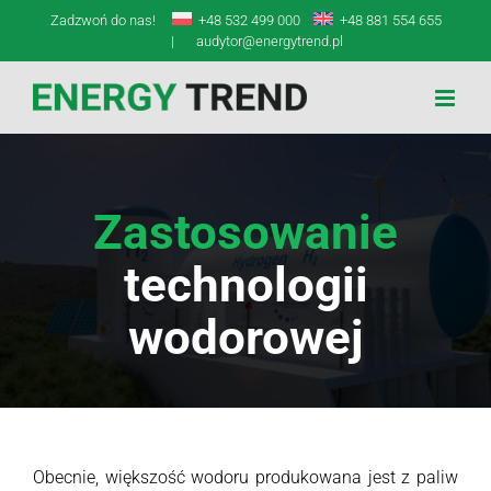
Przejdź
Zadzwoń do nas!
+48 532 499 000
+48 881 554 655
do
|
audytor@energytrend.pl
zawartości
Zastosowanie
technologii
wodorowej
Obecnie, większość wodoru produkowana jest z paliw