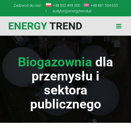
Przejdź
Zadzwoń do nas!
+48 532 499 000
+48 881 554 655
do
|
audytor@energytrend.pl
zawartości
Biogazownia
dla
przemysłu i
sektora
publicznego