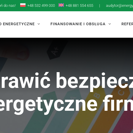
oń do nas!
+48 532 499 000
+48 881 554 655
|
audytor@energy
O ENERGETYCZNE
FINANSOWANIE I OBSŁUGA
REFE
rawić bezpie
ergetyczne fir