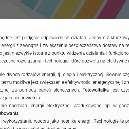
zbędne jest podjęcie odpowiednich działań. Jednym z kluczow
w energii z zewnątrz i zwiększenie bezpieczeństwa dostaw na t
 jest niezwykle istotne z punktu widzenia działania i funkcjon
zesne rozwiązania i technologie, które pozwolą na efektywne 
ie dwóch rodzajów energii, tj. ciepła i elektrycznej. Równie 
i temu możliwe jest zwiększenie efektywności energetycznej i zr
rycznej za pomocą paneli słonecznych.
Fotowoltaika
jest czy
ę jakości powietrza.
ie nadmiaru energii elektrycznej, produkowanej np. w godz
zebowania
.
 i wykorzystaniu wodoru jako nośnika energii. Technologie te 
zność i bezpieczeństwo dostaw energii.