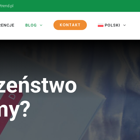
trend.pl
KONTAKT
RENCJE
BLOG
POLSKI
czeństwo
my?