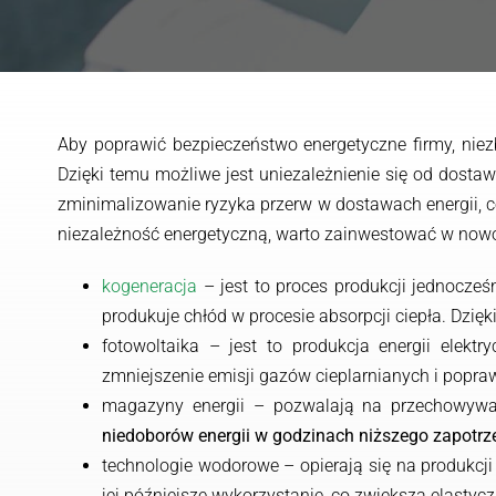
Aby poprawić bezpieczeństwo energetyczne firmy, nie
Dzięki temu możliwe jest uniezależnienie się od dosta
zminimalizowanie ryzyka przerw w dostawach energii, co
niezależność energetyczną, warto zainwestować w nowoc
kogeneracja
– jest to proces produkcji jednocześn
produkuje chłód w procesie absorpcji ciepła. Dzięk
fotowoltaika – jest to produkcja energii elekt
zmniejszenie emisji gazów cieplarnianych i popraw
magazyny energii – pozwalają na przechowywan
niedoborów energii w godzinach niższego zapotr
technologie wodorowe – opierają się na produkcji
jej późniejsze wykorzystanie, co zwiększa elastyc